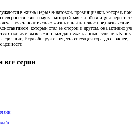
ружаются в жизнь Веры Филатовой, провинциалки, которая, поки
о неверности своего мужа, который завел любовницу и перестал 
надеясь восстановить свою жизнь и найти новое предназначение.
 Константином, который стал ее опорой и другом, она активно у
ются с новыми вызовами и находят неожиданные решения. К ним
ледование, Вера обнаруживает, что ситуация гораздо сложнее, че
е ценности.
н все серии