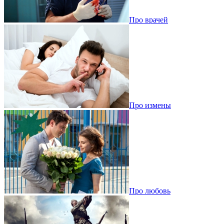
Про врачей
Про измены
Про любовь