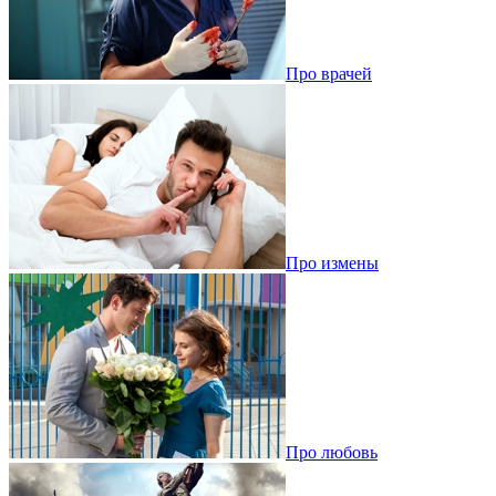
Про врачей
Про измены
Про любовь