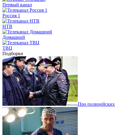
Первый канал
Россия 1
НТВ
Домашний
ТВЦ
Подборки
Про полицейских