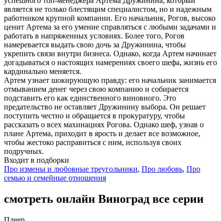
успешного топ-менеджера Артема Дружинина, который
является не только блестящим специалистом, но и надежным
работником крупной компании. Его начальник, Рогов, высоко
ценит Артема за его умение справляться с любыми задачами и
работать в напряженных условиях. Более того, Рогов
намеревается выдать свою дочь за Дружинина, чтобы
укрепить связи внутри бизнеса. Однако, когда Артем начинает
догадываться о настоящих намерениях своего шефа, жизнь его
кардинально меняется.
Артем узнает шокирующую правду: его начальник занимается
отмыванием денег через свою компанию и собирается
подставить его как единственного виновного. Это
предательство не оставляет Дружинину выбора. Он решает
поступить честно и обращается в прокуратуру, чтобы
рассказать о всех махинациях Рогова. Однако шеф, узнав о
плане Артема, приходит в ярость и делает все возможное,
чтобы жестоко расправиться с ним, используя своих
подручных.
Входит в подборки
Про измены и любовные треугольники
,
Про любовь
,
Про
семью и семейные отношения
смотреть онлайн Виноград все серии
Плеер