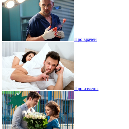
Про врачей
Про измены