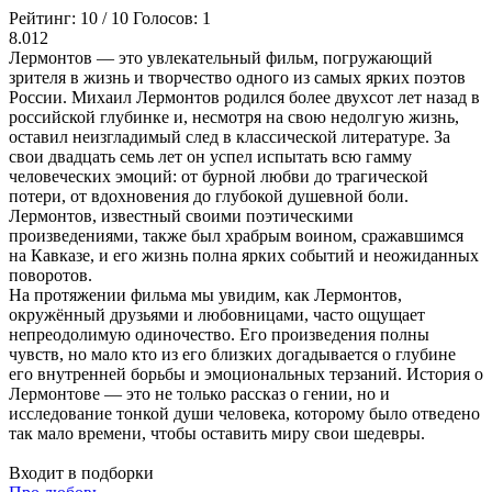
Рейтинг:
10
/
10
Голосов:
1
8.012
Лермонтов — это увлекательный фильм, погружающий
зрителя в жизнь и творчество одного из самых ярких поэтов
России. Михаил Лермонтов родился более двухсот лет назад в
российской глубинке и, несмотря на свою недолгую жизнь,
оставил неизгладимый след в классической литературе. За
свои двадцать семь лет он успел испытать всю гамму
человеческих эмоций: от бурной любви до трагической
потери, от вдохновения до глубокой душевной боли.
Лермонтов, известный своими поэтическими
произведениями, также был храбрым воином, сражавшимся
на Кавказе, и его жизнь полна ярких событий и неожиданных
поворотов.
На протяжении фильма мы увидим, как Лермонтов,
окружённый друзьями и любовницами, часто ощущает
непреодолимую одиночество. Его произведения полны
чувств, но мало кто из его близких догадывается о глубине
его внутренней борьбы и эмоциональных терзаний. История о
Лермонтове — это не только рассказ о гении, но и
исследование тонкой души человека, которому было отведено
так мало времени, чтобы оставить миру свои шедевры.
Входит в подборки