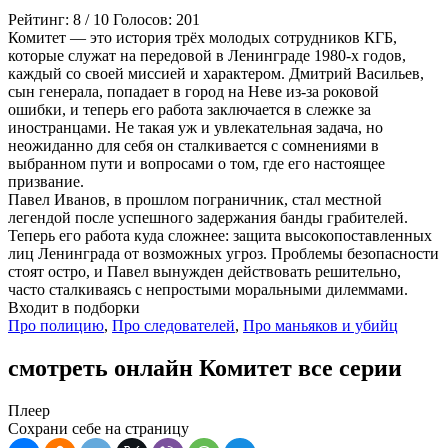
Рейтинг:
8
/
10
Голосов:
201
Комитет — это история трёх молодых сотрудников КГБ,
которые служат на передовой в Ленинграде 1980-х годов,
каждый со своей миссией и характером. Дмитрий Васильев,
сын генерала, попадает в город на Неве из-за роковой
ошибки, и теперь его работа заключается в слежке за
иностранцами. Не такая уж и увлекательная задача, но
неожиданно для себя он сталкивается с сомнениями в
выбранном пути и вопросами о том, где его настоящее
призвание.
Павел Иванов, в прошлом пограничник, стал местной
легендой после успешного задержания банды грабителей.
Теперь его работа куда сложнее: защита высокопоставленных
лиц Ленинграда от возможных угроз. Проблемы безопасности
стоят остро, и Павел вынужден действовать решительно,
часто сталкиваясь с непростыми моральными дилеммами.
Входит в подборки
Про полицию
,
Про следователей
,
Про маньяков и убийц
смотреть онлайн Комитет все серии
Плеер
Сохрани себе на страницу