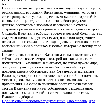
6.792
Голос ангела — это трогательная и насыщенная драматургия,
рассказывающая о жизни Валентины, женщины, которая в
свои тридцать лет успела пережить множество горестей. Ее
жизнь полна трагедий: она потеряла обоих родителей в
детстве, рассталась с любимым человеком, не смогла
сохранить ребенка и поссорилась со своей младшей сестрой
Оксаной. Валентина работает врачом в местной больнице, где
старается помогать другим, несмотря на свои внутренние
переживания и сожаления. Каждый день она сталкивается с
воспоминаниями о прошлом и болью, которая не покидает ее
сердце.
После долгих лет разлуки Валентина решает выяснить, где
сейчас находится ее сестра, с которой она так и не смогла
помириться. Оказавшись в знакомом, но таком чужом мире,
она узнает ужасную новость — Оксана погибла при
подозрительных обстоятельствах. Эта новость заставляет
Валю пересмотреть свои отношения с сестрой и вспомнить
моменты, которые могли бы стать ключевыми для их
примирения. На фоне непонятных обстоятельств смерти
сестры Валентина начинает собственное расследование,
погружаясь в мрачные тайны своего родного поселка.
Входит в подборки
Про измены и любовные треугольники
,
Про любовь
,
Про