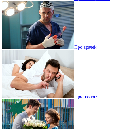
Про врачей
Про измены