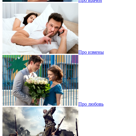
Про врачей
Про измены
Про любовь