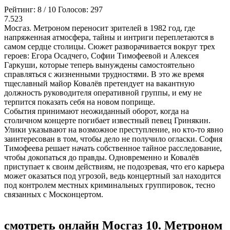
Рейтинг:
8
/
10
Голосов:
297
7.523
Мосгаз. Метроном переносит зрителей в 1982 год, где
напряженная атмосфера, тайны и интриги переплетаются в
самом сердце столицы. Сюжет разворачивается вокруг трех
героев: Егора Осадчего, Софии Тимофеевой и Алексея
Гаркуши, которые теперь вынуждены самостоятельно
справляться с жизненными трудностями. В это же время
тщеславный майор Ковалёв претендует на вакантную
должность руководителя оперативной группы, и ему не
терпится показать себя на новом поприще.
События принимают неожиданный оборот, когда на
столичном концерте погибает известный певец Гринякин.
Улики указывают на возможное преступление, но кто-то явно
заинтересован в том, чтобы дело не получило огласки. София
Тимофеева решает начать собственное тайное расследование,
чтобы докопаться до правды. Одновременно и Ковалёв
приступает к своим действиям, не подозревая, что его карьера
может оказаться под угрозой, ведь концертный зал находится
под контролем местных криминальных группировок, тесно
связанных с Москонцертом.
смотреть онлайн Мосгаз 10. Метроном