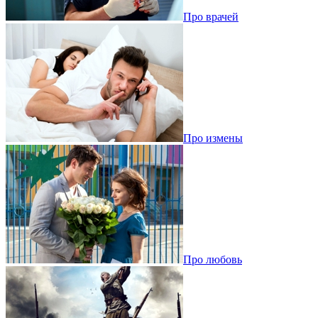
Про врачей
Про измены
Про любовь