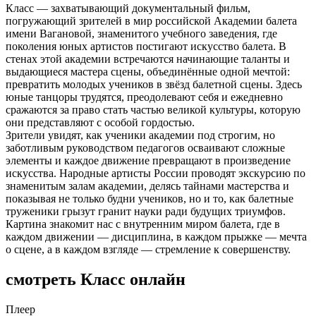
Класс — захватывающий документальный фильм,
погружающий зрителей в мир российской Академии балета
имени Вагановой, знаменитого учебного заведения, где
поколения юных артистов постигают искусство балета. В
стенах этой академии встречаются начинающие таланты и
выдающиеся мастера сцены, объединённые одной мечтой:
превратить молодых учеников в звёзд балетной сцены. Здесь
юные танцоры трудятся, преодолевают себя и ежедневно
сражаются за право стать частью великой культуры, которую
они представляют с особой гордостью.
Зрители увидят, как ученики академии под строгим, но
заботливым руководством педагогов осваивают сложные
элементы и каждое движение превращают в произведение
искусства. Народные артисты России проводят экскурсию по
знаменитым залам академии, делясь тайнами мастерства и
показывая не только будни учеников, но и то, как балетные
труженики грызут гранит науки ради будущих триумфов.
Картина знакомит нас с внутренним миром балета, где в
каждом движении — дисциплина, в каждом прыжке — мечта
о сцене, а в каждом взгляде — стремление к совершенству.
смотреть Класс онлайн
Плеер