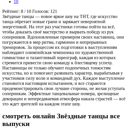
10
Рейтинг:
8
/
10
Голосов:
121
Звёздные танцы — новое яркое шоу на ТНТ, где искусство
танца обретает новые грани и заряжает невероятной
энергетикой. На этот раз участники готовы пойти на всё,
чтобы доказать своё мастерство и вырвать победу из рук
соперников. Вдохновленные примером своих наставниц, они
погружаются в мир ритма, гармонии и непрерывных
тренировок. За процессом их подготовки к выступлениям
наблюдают олимпийская чемпионка по художественной
гимнастике и талантливый хореограф, каждая из которых
стремится привести свою команду к блестящему успеху.
Наставницы не только обучают подопечных тонкостям
искусства, но и помогают развивать характер, вырабатывая у
участников силу воли и командный дух. Каждое выступление
становится настоящим испытанием, и все стараются
продемонстрировать свои лучшие стороны, не желая уступать
соперникам. Эффектные танцевальные номера, зрелищные
декорации и непередаваемая атмосфера накала страстей — всё
это ждет зрителей на каждом этапе шоу.
смотреть онлайн Звёздные танцы все
выпуски