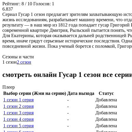
Рейтинг:
8
/
10
Голосов:
1
6.837
Сериал Гусар 1 сезон предлагает зрителям захватывающую ис
жизнь исследованиям, разрабатывает машину времени, что отда
результату — в наш мир из 1812 года попадает гусар Григорий
современной квартире Дмитрия, Рыльский пытается понять, чт
Для Екатерины, которая оказывается дальней родственницей Ры
время, иначе грядут серьезные исторические последствия. Одн
повседневной жизни. Пока ученый борется с поломкой, Григор
Cезоны и части
1 сезон
2 сезон
смотреть онлайн Гусар 1 сезон все сери
Плеер
Выбор серии (Жми на серию)
Дата выхода
Статус
1 сезон 1 серия
-
Добавлена
1 сезон 2 серия
-
Добавлена
1 сезон 3 серия
-
Добавлена
1 сезон 4 серия
-
Добавлена
1 сезон 5 серия
-
Добавлена