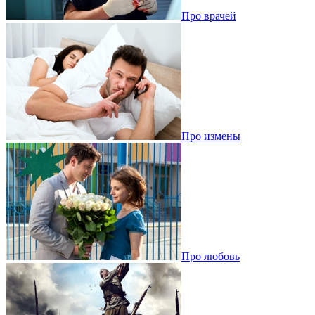
Про врачей
Про измены
Про любовь