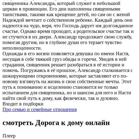
священника Александра, который служит в небольшой
церкви в провинции. Его дни наполнены священными
таинствами, такими как крещение детей, но сам он с женой
Надеждой мечтает о собственном ребенке. Каждый день они
надеются на чудо, веря, что Господь дарует им долгожданное
счастье. Однако время проходит, а родительское счастье так и
не стучится в их двери. Александр продолжает свою службу,
помогая другим, но в глубине души его терзает чувство
неполноценности.
Однажды в его жизни появляется девушка по имени Настя,
несущая в себе тяжкий груз обиды и горечи. Увидев в ней
страдания, священник решает разобраться в её истории и
помочь. Погружаясь в её прошлое, Александр сталкивается с
шокирующими откровениями, которые заставляют его по-
новому взглянуть на жизнь и свои собственные мечты. Этот
путь к пониманию и исцелению становится не только
испытанием для священника, но и шансом для него и Насти
найти свой путь к дому, как физически, так и духовно.
Входит в подборки
Про семью и семейные отношения
смотреть Дорога к дому онлайн
Плеер