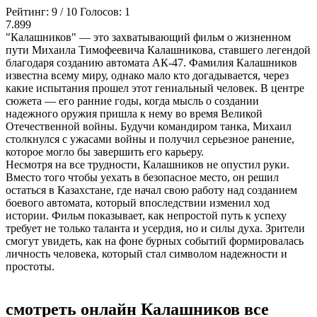
Рейтинг:
9
/
10
Голосов:
1
7.899
"Калашников" — это захватывающий фильм о жизненном
пути Михаила Тимофеевича Калашникова, ставшего легендой
благодаря созданию автомата АК-47. Фамилия Калашников
известна всему миру, однако мало кто догадывается, через
какие испытания прошел этот гениальный человек. В центре
сюжета — его ранние годы, когда мысль о создании
надежного оружия пришла к нему во время Великой
Отечественной войны. Будучи командиром танка, Михаил
столкнулся с ужасами войны и получил серьезное ранение,
которое могло бы завершить его карьеру.
Несмотря на все трудности, Калашников не опустил руки.
Вместо того чтобы уехать в безопасное место, он решил
остаться в Казахстане, где начал свою работу над созданием
боевого автомата, который впоследствии изменил ход
истории. Фильм показывает, как непростой путь к успеху
требует не только таланта и усердия, но и силы духа. Зрители
смогут увидеть, как на фоне бурных событий формировалась
личность человека, который стал символом надежности и
простоты.
смотреть онлайн Калашников все