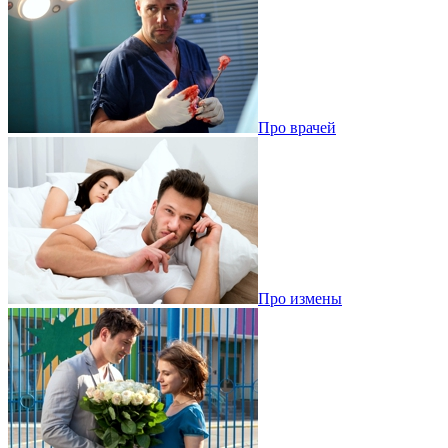
Про врачей
Про измены