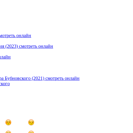
ского