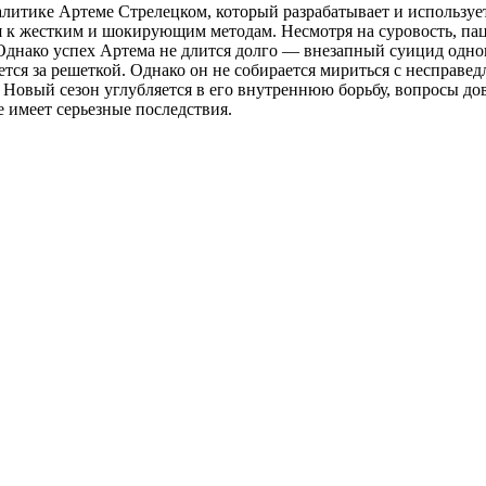
алитике Артеме Стрелецком, который разрабатывает и используе
я к жестким и шокирующим методам. Несмотря на суровость, пац
 Однако успех Артема не длится долго — внезапный суицид одно
ся за решеткой. Однако он не собирается мириться с несправедл
. Новый сезон углубляется в его внутреннюю борьбу, вопросы д
е имеет серьезные последствия.