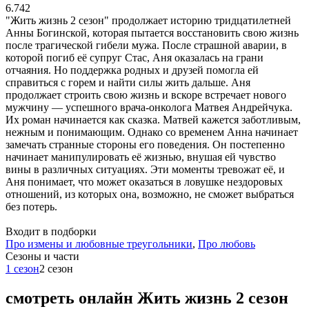
6.742
"Жить жизнь 2 сезон" продолжает историю тридцатилетней
Анны Богинской, которая пытается восстановить свою жизнь
после трагической гибели мужа. После страшной аварии, в
которой погиб её супруг Стас, Аня оказалась на грани
отчаяния. Но поддержка родных и друзей помогла ей
справиться с горем и найти силы жить дальше. Аня
продолжает строить свою жизнь и вскоре встречает нового
мужчину — успешного врача-онколога Матвея Андрейчука.
Их роман начинается как сказка. Матвей кажется заботливым,
нежным и понимающим. Однако со временем Анна начинает
замечать странные стороны его поведения. Он постепенно
начинает манипулировать её жизнью, внушая ей чувство
вины в различных ситуациях. Эти моменты тревожат её, и
Аня понимает, что может оказаться в ловушке нездоровых
отношений, из которых она, возможно, не сможет выбраться
без потерь.
Входит в подборки
Про измены и любовные треугольники
,
Про любовь
Cезоны и части
1 сезон
2 сезон
смотреть онлайн Жить жизнь 2 сезон