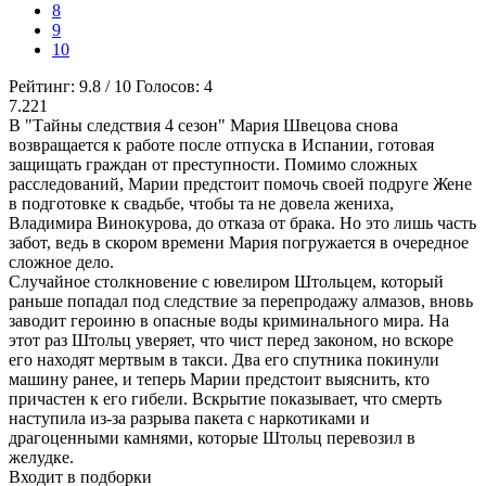
8
9
10
Рейтинг:
9.8
/
10
Голосов:
4
7.221
В "Тайны следствия 4 сезон" Мария Швецова снова
возвращается к работе после отпуска в Испании, готовая
защищать граждан от преступности. Помимо сложных
расследований, Марии предстоит помочь своей подруге Жене
в подготовке к свадьбе, чтобы та не довела жениха,
Владимира Винокурова, до отказа от брака. Но это лишь часть
забот, ведь в скором времени Мария погружается в очередное
сложное дело.
Случайное столкновение с ювелиром Штольцем, который
раньше попадал под следствие за перепродажу алмазов, вновь
заводит героиню в опасные воды криминального мира. На
этот раз Штольц уверяет, что чист перед законом, но вскоре
его находят мертвым в такси. Два его спутника покинули
машину ранее, и теперь Марии предстоит выяснить, кто
причастен к его гибели. Вскрытие показывает, что смерть
наступила из-за разрыва пакета с наркотиками и
драгоценными камнями, которые Штольц перевозил в
желудке.
Входит в подборки