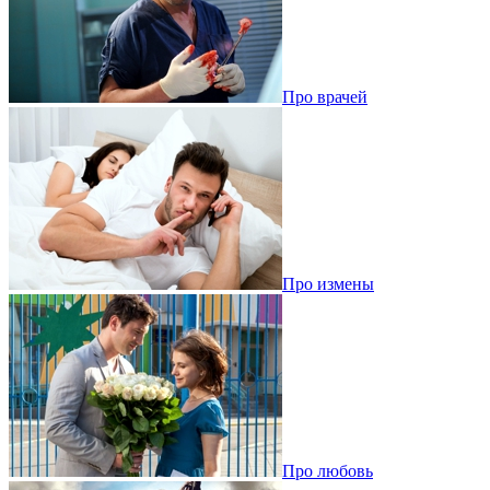
Про врачей
Про измены
Про любовь