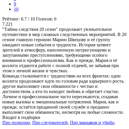
9
10
Рейтинг:
6.7
/
10
Голосов:
6
7.221
"Тайны следствия 20 сезон" продолжает увлекательное
путешествие в мир сложных следственных мероприятий. В 20
сезоне главную героиню Марию Швецову и её группу
ожидают новые события и трудности. История затянет
зрителей в атмосферу, наполненную интригующими и
запутанными преступлениями, требующими особого
внимания и профессионализма. Как и прежде, Мария и её
коллеги отдаются работе с полной отдачей, не забывая при
этом о личной жизни и чувствах.
Команда сталкивается с трудностями на всех фронтах: одни
коллеги продолжают идти по головам ради карьерного роста,
другие выполняют свои обязанности с честью и
достоинством, а кто-то находит любовь и обретает счастье.
Личное и профессиональное часто пересекаются, создавая
новые вызовы и эмоциональные потрясения. Мария, как и
прежде, остаётся преданной своей службе и преданно
выполняет свои обязанности, несмотря на любые сложности.
Входит в подборки
Про полицию
,
Про следователей
,
Про маньяков и убийц