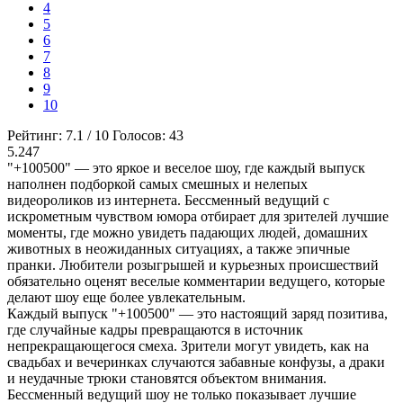
4
5
6
7
8
9
10
Рейтинг:
7.1
/
10
Голосов:
43
5.247
"+100500" — это яркое и веселое шоу, где каждый выпуск
наполнен подборкой самых смешных и нелепых
видеороликов из интернета. Бессменный ведущий с
искрометным чувством юмора отбирает для зрителей лучшие
моменты, где можно увидеть падающих людей, домашних
животных в неожиданных ситуациях, а также эпичные
пранки. Любители розыгрышей и курьезных происшествий
обязательно оценят веселые комментарии ведущего, которые
делают шоу еще более увлекательным.
Каждый выпуск "+100500" — это настоящий заряд позитива,
где случайные кадры превращаются в источник
непрекращающегося смеха. Зрители могут увидеть, как на
свадьбах и вечеринках случаются забавные конфузы, а драки
и неудачные трюки становятся объектом внимания.
Бессменный ведущий шоу не только показывает лучшие