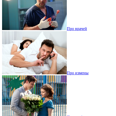
Про врачей
Про измены