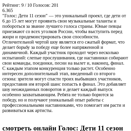
Рейтинг:
9
/
10
Голосов:
201
6.365
"Голос: Дети 11 сезон" — это уникальный проект, где дети от
6 до 15 лет могут проявить свои музыкальные таланты и
побороться за звание лучшего голоса страны. Юные певцы
приезжают со всех уголков России, чтобы выступить перед
жюри и продемонстрировать свои способности.
Отличительной чертой шоу является его сжатый формат, что
делает борьбу за победу еще более напряженной и
динамичной. Каждый участник проходит через несколько
испытаний: слепые прослушивания, где наставники собирают
свои команды, поединки, песни на вылет и, наконец, финал.
С каждым этапом конкуренция только растет. Особенно
интересен дополнительный этап, введенный со второго
сезона: зрители могут спасти троих выбывших участников,
предоставив им второй шанс попасть в финал. Это добавляет
шоу неожиданных поворотов и делает каждый выпуск
особенно захватывающим. Ребята не только борются за
победу, но и получают уникальный опыт работы с
профессиональными наставниками, что помогает им расти и
развиваться как артисты.
смотреть онлайн Голос: Дети 11 сезон