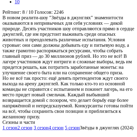
10
Рейтинг:
8
/
10
Голосов:
2246
В новом реалити-шоу "Звёзды в джунглях" знаменитости
оказываются в непривычных для себя условиях — дикой
природе. Десять участников шоу отправляются прямо в сердце
джунглей, где им предстоит выживать среди опасных
животных и преодолевать различные испытания. Условия
суровые: они сами должны добывать еду и питьевую воду, а
также грамотно распоряжаться ресурсами, чтобы собрать
главный приз — до 30 миллионов рублей. Но это не всё! В
лагере участников ждут интриги и сложные выборы, ведь им
придется решать, как потратить заработанные монеты: на
улучшение своего быта или на сохранение общего приза.
Но не всё так просто: ещё девять претендентов ждут своего
выхода на арену джунглей. Как только кто-то из основной
команды не справится с испытанием и покинет лагерь, на его
место придет новый смельчак. Каждый выбывший
возвращается домой с позором, что делает борьбу еще более
напряжённой и непредсказуемой. Конкурсанты готовы пойти
на всё, чтобы сохранить свои позиции и приблизиться к
желанному призу.
Cезоны и части
1 сезон
2 сезон
3 сезон
4 сезон
5 сезон
Звёзды в джунглях (2024)