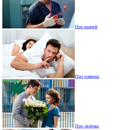
Про врачей
Про измены
Про любовь