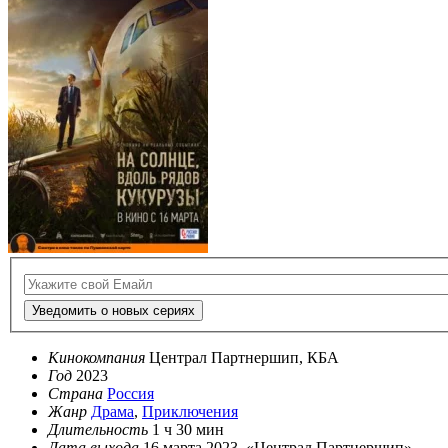
Уведомить о новых сериях
Кинокомпания
Централ Партнершип, КБА
Год
2023
Страна
Россия
Жанр
Драма
,
Приключения
Длительность
1 ч 30 мин
Дата выхода
16 марта 2023, «Централ Партнершип»