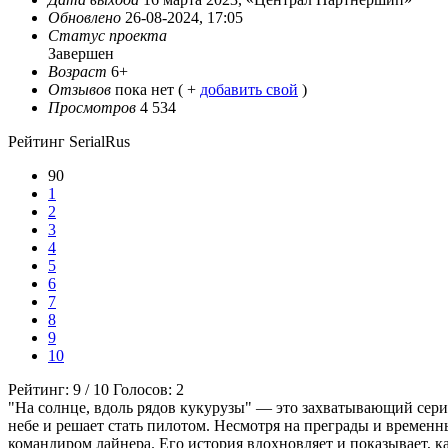
Обновлено
26-08-2024, 17:05
Статус проекта
Завершен
Возраст
6+
Отзывов
пока нет ( +
добавить свой
)
Просмотров
4 534
Рейтинг SerialRus
90
1
2
3
4
5
6
7
8
9
10
Рейтинг:
9
/
10
Голосов:
2
"На солнце, вдоль рядов кукурузы" — это захватывающий сериа
небе и решает стать пилотом. Несмотря на преграды и временн
командиром лайнера. Его история вдохновляет и показывает, ка