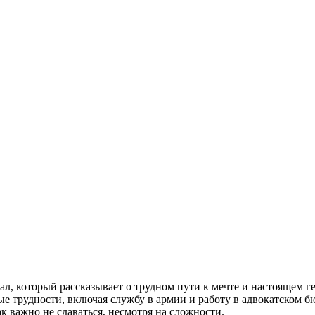
л, который рассказывает о трудном пути к мечте и настоящем ге
ые трудности, включая службу в армии и работу в адвокатском б
к важно не сдаваться, несмотря на сложности.