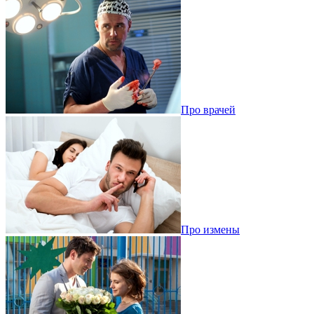
Про врачей
Про измены