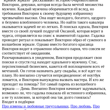
"Кривое зеркало" рассказывает историю очаровательной
Виктории, девушки, которая всегда была мечтой множества
мужчин. Каждый мужчина оборачивается ей вслед, но
требования Виктории к своему будущему избраннику
чрезвычайно высоки. Она ищет молодого, богатого, щедрого
и безумно влюбленного человека. Но найти такого кавалера
оказывается задачей не из легких. В поисках идеала, Виктория
вместе со своей лучшей подругой Оксаной, которая верит в
чудеса, отправляется на сеанс к знаменитой гадалке. Гадалка
проводит ритуал и показывает Виктории образ её суженого в
волшебном зеркале. Однако вместо богатого красавца
Виктория видит в отражении обычного парня, что совсем не
соответствует её ожиданиям.
Разочаровавшись в увиденном, Виктория продолжает свои
поиски и спустя год находит идеального мужчину. Стас,
перспективный бизнесмен, кажется ей воплощением всех её
мечтаний. Он готов назначить дату свадьбы, и всё идет по
плану. Но внезапно случается непредвиденное: её ноутбук
ломается, и Виктория вынуждена вызвать мастера. И кто же
приходит на помощь? Тот самый парень из волшебного
зеркала — Дима. Внезапно Виктория начинает задумываться,
возможно ли, что гадалка показала ей истинного избранника,
а не ту иллюзию, за которой она так долго гонялась?
Входит в подборки
Про измены и любовные треугольники
,
Про любовь
,
Про