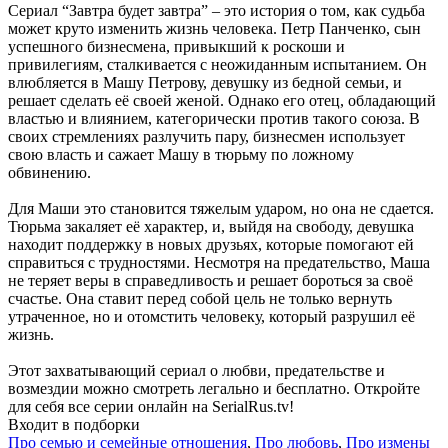
Сериал “Завтра будет завтра” – это история о том, как судьба
может круто изменить жизнь человека. Петр Панченко, сын
успешного бизнесмена, привыкший к роскоши и
привилегиям, сталкивается с неожиданным испытанием. Он
влюбляется в Машу Петрову, девушку из бедной семьи, и
решает сделать её своей женой. Однако его отец, обладающий
властью и влиянием, категорически против такого союза. В
своих стремлениях разлучить пару, бизнесмен использует
свою власть и сажает Машу в тюрьму по ложному
обвинению.
Для Маши это становится тяжелым ударом, но она не сдается.
Тюрьма закаляет её характер, и, выйдя на свободу, девушка
находит поддержку в новых друзьях, которые помогают ей
справиться с трудностями. Несмотря на предательство, Маша
не теряет веры в справедливость и решает бороться за своё
счастье. Она ставит перед собой цель не только вернуть
утраченное, но и отомстить человеку, который разрушил её
жизнь.
Этот захватывающий сериал о любви, предательстве и
возмездии можно смотреть легально и бесплатно. Откройте
для себя все серии онлайн на SerialRus.tv!
Входит в подборки
Про семью и семейные отношения
,
Про любовь
,
Про измены