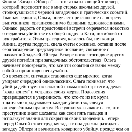
Фильм "Загадка Эйлера" — это захватывающий триллер,
который переносит нас в мир старых школьных друзей,
столкнувшихся с чередой загадочных и трагических событий.
Главная героиня, Ольга, получает приглашение на встречу
выпускников, организованную бывшими одноклассниками.
Однако, радость от предстоящей встречи омрачается новостью
о недавнем убийстве их общей подруги Кати, погибшей от
рук грабителя. Этим трагедиям, казалось бы, нет конца.
Алина, другая подруга, свела счеты с жизнью, оставив после
себя загадочное предсмертное послание, связанное с
шахматной задачей Эйлера. Вскоре после этого двое других
друзей погибли при загадочных обстоятельствах. Ольга
начинает подозревать, что все эти события связаны между
собой и происходят неслучайно.
Со временем, ситуация становится еще мрачнее, когда
умирает очередной одноклассник. Ольга понимает, что
убийца действует по сложной шахматной стратегии, делая
"ходы конем" и устраняя своих жертв. Подозрения
превращаются в уверенность, что кто-то из их круга
тщательно продумывает каждое убийство, следуя
определённым правилам. Все улики указывают на то, что
преступник знает шахматы как свои пять пальцев и
использует знания для сокрытия своих злодеяний. Теперь
перед Ольгой стоит трудная задача: она должна разгадать
загадку Эйлера и вычислить коварного убийцу, прежде чем он