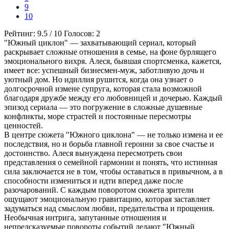
9
10
Рейтинг:
9.5
/
10
Голосов:
2
"Южный циклон" — захватывающий сериал, который
раскрывает сложные отношения в семье, на фоне бурлящего
эмоционального вихря. Алеся, бывшая спортсменка, кажется,
имеет все: успешный бизнесмен-муж, заботливую дочь и
уютный дом. Но идиллия рушится, когда она узнает о
долгосрочной измене супруга, которая стала возможной
благодаря дружбе между его любовницей и дочерью. Каждый
эпизод сериала — это погружение в сложные душевные
конфликты, море страстей и постоянные пересмотры
ценностей.
В центре сюжета "Южного циклона" — не только измена и ее
последствия, но и борьба главной героини за свое счастье и
достоинство. Алеся вынуждена пересмотреть свои
представления о семейной гармонии и понять, что истинная
сила заключается не в том, чтобы оставаться в привычном, а в
способности измениться и идти вперед даже после
разочарований. С каждым поворотом сюжета зрители
ощущают эмоциональную гравитацию, которая заставляет
задуматься над смыслом любви, предательства и прощения.
Необычная интрига, запутанные отношения и
непредсказуемые повороты событий делают "Южный