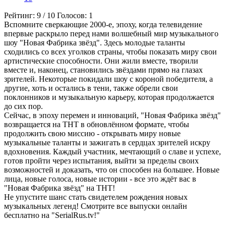
Рейтинг:
9
/
10
Голосов:
1
Вспомните сверкающие 2000-е, эпоху, когда телевидение
впервые раскрыло перед нами волшебный мир музыкального
шоу "Новая Фабрика звёзд". Здесь молодые таланты
сходились со всех уголков страны, чтобы показать миру свои
артистические способности. Они жили вместе, творили
вместе и, наконец, становились звёздами прямо на глазах
зрителей. Некоторые покидали шоу с короной победителя, а
другие, хоть и остались в тени, также обрели свои
поклонников и музыкальную карьеру, которая продолжается
до сих пор.
Сейчас, в эпоху перемен и инноваций, "Новая Фабрика звёзд"
возвращается на ТНТ в обновлённом формате, чтобы
продолжить свою миссию - открывать миру новые
музыкальные таланты и зажигать в сердцах зрителей искру
вдохновения. Каждый участник, мечтающий о славе и успехе,
готов пройти через испытания, выйти за пределы своих
возможностей и доказать, что он способен на большее. Новые
лица, новые голоса, новые истории - все это ждёт вас в
"Новая Фабрика звёзд" на ТНТ!
Не упустите шанс стать свидетелем рождения новых
музыкальных легенд! Смотрите все выпуски онлайн
бесплатно на "SerialRus.tv!"