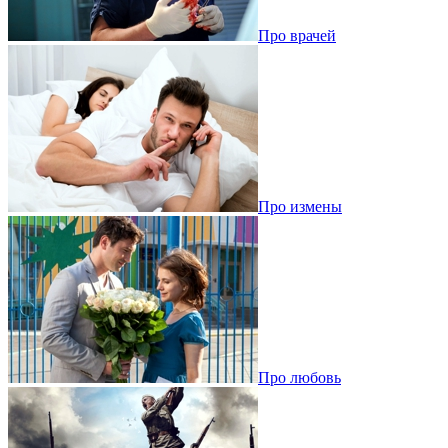
Про врачей
Про измены
Про любовь