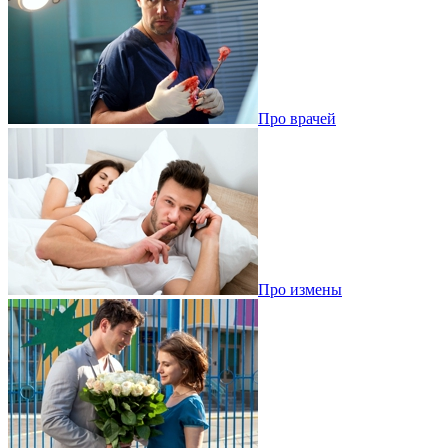
Про врачей
Про измены