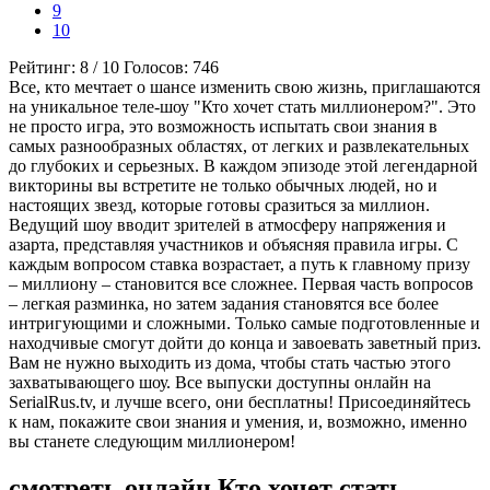
9
10
Рейтинг:
8
/
10
Голосов:
746
Все, кто мечтает о шансе изменить свою жизнь, приглашаются
на уникальное теле-шоу "Кто хочет стать миллионером?". Это
не просто игра, это возможность испытать свои знания в
самых разнообразных областях, от легких и развлекательных
до глубоких и серьезных. В каждом эпизоде этой легендарной
викторины вы встретите не только обычных людей, но и
настоящих звезд, которые готовы сразиться за миллион.
Ведущий шоу вводит зрителей в атмосферу напряжения и
азарта, представляя участников и объясняя правила игры. С
каждым вопросом ставка возрастает, а путь к главному призу
– миллиону – становится все сложнее. Первая часть вопросов
– легкая разминка, но затем задания становятся все более
интригующими и сложными. Только самые подготовленные и
находчивые смогут дойти до конца и завоевать заветный приз.
Вам не нужно выходить из дома, чтобы стать частью этого
захватывающего шоу. Все выпуски доступны онлайн на
SerialRus.tv, и лучше всего, они бесплатны! Присоединяйтесь
к нам, покажите свои знания и умения, и, возможно, именно
вы станете следующим миллионером!
смотреть онлайн Кто хочет стать