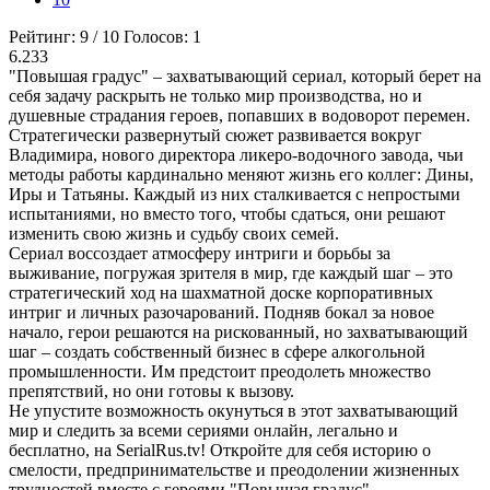
Рейтинг:
9
/
10
Голосов:
1
6.233
"Повышая градус" – захватывающий сериал, который берет на
себя задачу раскрыть не только мир производства, но и
душевные страдания героев, попавших в водоворот перемен.
Стратегически развернутый сюжет развивается вокруг
Владимира, нового директора ликеро-водочного завода, чьи
методы работы кардинально меняют жизнь его коллег: Дины,
Иры и Татьяны. Каждый из них сталкивается с непростыми
испытаниями, но вместо того, чтобы сдаться, они решают
изменить свою жизнь и судьбу своих семей.
Сериал воссоздает атмосферу интриги и борьбы за
выживание, погружая зрителя в мир, где каждый шаг – это
стратегический ход на шахматной доске корпоративных
интриг и личных разочарований. Подняв бокал за новое
начало, герои решаются на рискованный, но захватывающий
шаг – создать собственный бизнес в сфере алкогольной
промышленности. Им предстоит преодолеть множество
препятствий, но они готовы к вызову.
Не упустите возможность окунуться в этот захватывающий
мир и следить за всеми сериями онлайн, легально и
бесплатно, на SerialRus.tv! Откройте для себя историю о
смелости, предпринимательстве и преодолении жизненных
трудностей вместе с героями "Повышая градус".