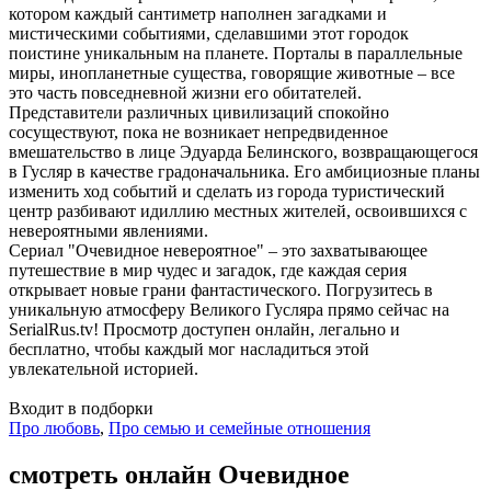
котором каждый сантиметр наполнен загадками и
мистическими событиями, сделавшими этот городок
поистине уникальным на планете. Порталы в параллельные
миры, инопланетные существа, говорящие животные – все
это часть повседневной жизни его обитателей.
Представители различных цивилизаций спокойно
сосуществуют, пока не возникает непредвиденное
вмешательство в лице Эдуарда Белинского, возвращающегося
в Гусляр в качестве градоначальника. Его амбициозные планы
изменить ход событий и сделать из города туристический
центр разбивают идиллию местных жителей, освоившихся с
невероятными явлениями.
Сериал "Очевидное невероятное" – это захватывающее
путешествие в мир чудес и загадок, где каждая серия
открывает новые грани фантастического. Погрузитесь в
уникальную атмосферу Великого Гусляра прямо сейчас на
SerialRus.tv! Просмотр доступен онлайн, легально и
бесплатно, чтобы каждый мог насладиться этой
увлекательной историей.
Входит в подборки
Про любовь
,
Про семью и семейные отношения
смотреть онлайн Очевидное