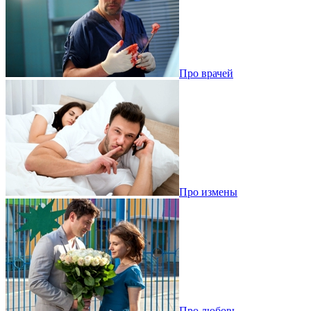
Про врачей
Про измены
Про любовь