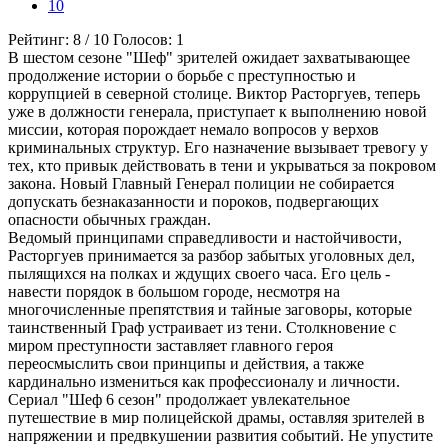
10
Рейтинг:
8
/
10
Голосов:
1
В шестом сезоне "Шеф" зрителей ожидает захватывающее
продолжение истории о борьбе с преступностью и
коррупцией в северной столице. Виктор Расторгуев, теперь
уже в должности генерала, приступает к выполнению новой
миссии, которая порождает немало вопросов у верхов
криминальных структур. Его назначение вызывает тревогу у
тех, кто привык действовать в тени и укрываться за покровом
закона. Новый Главный Генерал полиции не собирается
допускать безнаказанности и пороков, подвергающих
опасности обычных граждан.
Ведомый принципами справедливости и настойчивости,
Расторгуев принимается за разбор забытых уголовных дел,
пылящихся на полках и ждущих своего часа. Его цель -
навести порядок в большом городе, несмотря на
многочисленные препятствия и тайные заговоры, которые
таинственный Граф устраивает из тени. Столкновение с
миром преступности заставляет главного героя
переосмыслить свои принципы и действия, а также
кардинально измениться как профессионалу и личности.
Сериал "Шеф 6 сезон" продолжает увлекательное
путешествие в мир полицейской драмы, оставляя зрителей в
напряжении и предвкушении развития событий. Не упустите