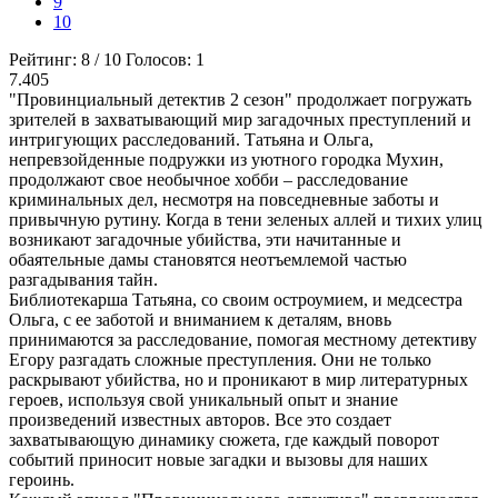
9
10
Рейтинг:
8
/
10
Голосов:
1
7.405
"Провинциальный детектив 2 сезон" продолжает погружать
зрителей в захватывающий мир загадочных преступлений и
интригующих расследований. Татьяна и Ольга,
непревзойденные подружки из уютного городка Мухин,
продолжают свое необычное хобби – расследование
криминальных дел, несмотря на повседневные заботы и
привычную рутину. Когда в тени зеленых аллей и тихих улиц
возникают загадочные убийства, эти начитанные и
обаятельные дамы становятся неотъемлемой частью
разгадывания тайн.
Библиотекарша Татьяна, со своим остроумием, и медсестра
Ольга, с ее заботой и вниманием к деталям, вновь
принимаются за расследование, помогая местному детективу
Егору разгадать сложные преступления. Они не только
раскрывают убийства, но и проникают в мир литературных
героев, используя свой уникальный опыт и знание
произведений известных авторов. Все это создает
захватывающую динамику сюжета, где каждый поворот
событий приносит новые загадки и вызовы для наших
героинь.