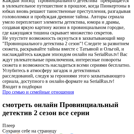
Каждый эпизод "Провинциального детектива" превращается
в увлекательное путешествие в прошлое, когда Пинкертоны в
юбках вновь решают таинственные преступления, разгадывая
головоломки и пробуждая древние тайны. Авторы сериала
умело переплетают элементы детектива, юмора и драмы,
создавая яркую картину жизни в провинциальном городке,
где кажущаяся тишина скрывает множество секретов.
Не упустите возможность окунуться в захватывающий мир
"Провинциального детектива 2 сезон"! Следите за развитием
сюжета, раскрывайте тайны вместе с Татьяной и Ольгой, и
наслаждайтесь каждым эпизодом онлайн на SerialRus.tv! Вас
ждут увлекательные приключения, интересные повороты
сюжета и возможность насладиться всеми сериями бесплатно.
Углубитесь в атмосферу загадок и детективных
расследований, следуя за героинями этого захватывающего
сериала, доступного в онлайн-формате на SerialRus.tv!
Входит в подборки
Про семью и семейные отношения
смотреть онлайн Провинциальный
детектив 2 сезон все серии
Плеер
Сохрани себе на страницу