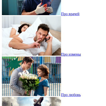
Про врачей
Про измены
Про любовь