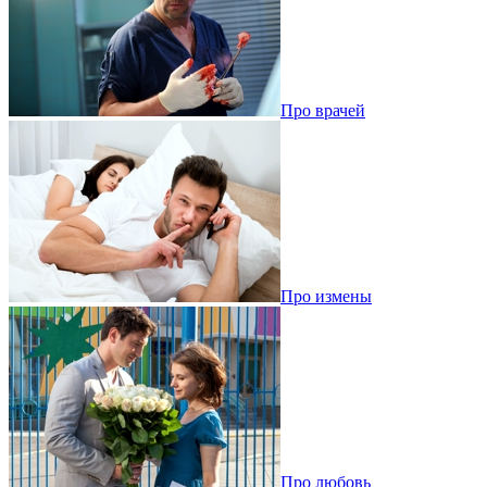
Про врачей
Про измены
Про любовь