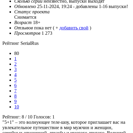
Сколько серий
неизвестно, выпуски выходят
Обновлено
25-11-2024, 19:24 -
добавлены 1-16 выпуски!
Статус проекта
Снимается
Возраст
18+
Отзывов
пока нет ( +
добавить свой
)
Просмотров
1 273
Рейтинг SerialRus
80
1
2
3
4
5
6
7
8
9
10
Рейтинг:
8
/
10
Голосов:
1
"5+1" – это волнующее теле-шоу, которое приглашает вас на
увлекательное путешествие в мир мужчин и женщин,
семейных отношений, дружбы и многого другого. Ведущий