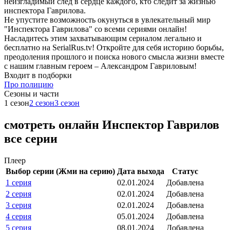
неизгладимый след в сердце каждого, кто следит за жизнью
инспектора Гаврилова.
Не упустите возможность окунуться в увлекательный мир
"Инспектора Гаврилова" со всеми сериями онлайн!
Насладитесь этим захватывающим сериалом легально и
бесплатно на SerialRus.tv! Откройте для себя историю борьбы,
преодоления прошлого и поиска нового смысла жизни вместе
с нашим главным героем – Александром Гавриловым!
Входит в подборки
Про полицию
Cезоны и части
1 сезон
2 сезон
3 сезон
смотреть онлайн Инспектор Гаврилов
все серии
Плеер
Выбор серии (Жми на серию)
Дата выхода
Статус
1 серия
02.01.2024
Добавлена
2 серия
02.01.2024
Добавлена
3 серия
02.01.2024
Добавлена
4 серия
05.01.2024
Добавлена
5 серия
08.01.2024
Добавлена