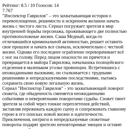
Рейтинг:
8.5
/
10
Голосов:
14
7.767
"Инспектор Гаврилов" – это захватывающая история о
перевоплощении, решимости и искреннем желании начать
жизнь с чистого листа. Сериал погружает зрителя в мир
внутренней борьбы персонажа, проживающего две полностью
противоположные жизни. Саша Медный, когда-то
отличавшийся криминальной активностью, решает оставить
свое прошлое и начать все сначала, исключительно с честной
жизни. Однако его последнее ограбление переворачивает всё
с ног на голову. Перед лицом опасности он прячется и
превращается в майора Гаврилова, начальника полицейского
отделения в маленьком уголке провинции. Встретившись с
неожиданными вызовами, он сталкивается с трудными
решениями и непредсказуемыми последствиями, пытаясь
сохранить свою новую легальную жизнь.
Сериал "Инспектор Гаврилов" - это захватывающий поворот
сюжета, где обыденность сменяется неожиданными
событиями и невероятными поворотами судьбы. Сюжет тянет
зрителя за собой через тонкие переплетения действий,
заставляя переживать каждую сцену и сопереживать главному
герою в его поисках новой жизни и идентичности.
Приключения, интриги и непредсказуемые сюжетные
повороты подарят зрителю неповторимые эмоции и оставят