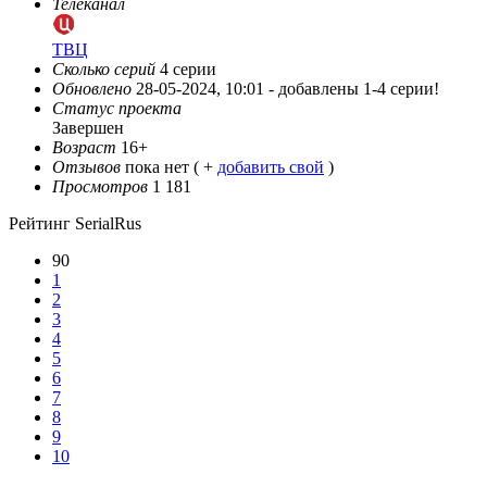
Телеканал
ТВЦ
Сколько серий
4 серии
Обновлено
28-05-2024, 10:01 -
добавлены 1-4 серии!
Статус проекта
Завершен
Возраст
16+
Отзывов
пока нет ( +
добавить свой
)
Просмотров
1 181
Рейтинг SerialRus
90
1
2
3
4
5
6
7
8
9
10