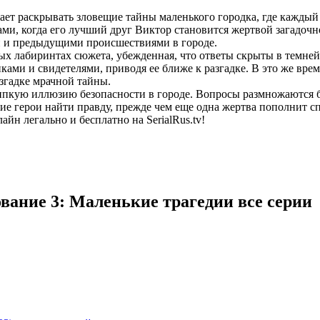
ает раскрывать зловещие тайны маленького городка, где каждый
ми, когда его лучший друг Виктор становится жертвой загадочн
ей и предыдущими происшествиями в городе.
ных лабиринтах сюжета, убежденная, что ответы скрыты в темней
ками и свидетелями, приводя ее ближе к разгадке. В это же вре
азгадке мрачной тайны.
липкую иллюзию безопасности в городе. Вопросы размножаются б
гие герои найти правду, прежде чем еще одна жертва пополнит 
йн легально и бесплатно на SerialRus.tv!
вание 3: Маленькие трагедии все серии