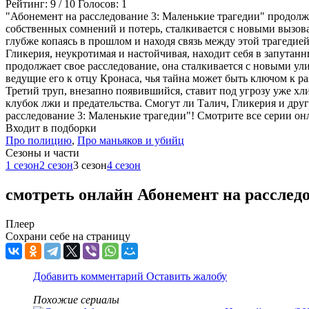
Рейтинг:
9
/
10
Голосов:
1
"Абонемент на расследование 3: Маленькие трагедии" продолж
собственных сомнений и потерь, сталкивается с новыми вызова
глубже копаясь в прошлом и находя связь между этой трагеди
Гликерия, неукротимая и настойчивая, находит себя в запутан
продолжает свое расследование, она сталкивается с новыми ули
ведущие его к отцу Кронаса, чья тайна может быть ключом к р
Третий труп, внезапно появившийся, ставит под угрозу уже х
клубок лжи и предательства. Смогут ли Талич, Гликерия и дру
расследование 3: Маленькие трагедии"! Смотрите все серии онла
Входит в подборки
Про полицию
,
Про маньяков и убийц
Cезоны и части
1 сезон
2 сезон
3 сезон
4 сезон
смотреть онлайн Абонемент на расследо
Плеер
Сохрани себе на страницу
Добавить комментарий
Оставить жалобу
Похожие сериалы