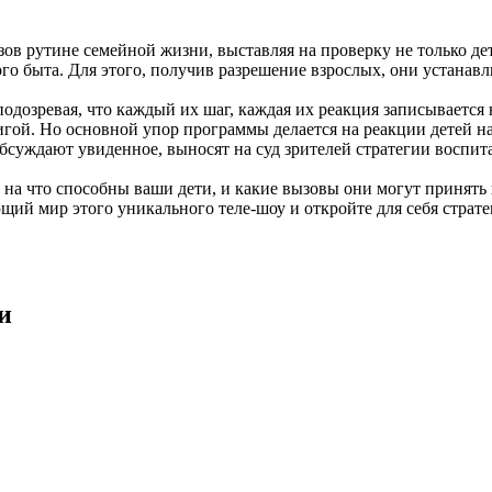
ызов рутине семейной жизни, выставляя на проверку не только д
о быта. Для этого, получив разрешение взрослых, они устанавл
одозревая, что каждый их шаг, каждая их реакция записывается 
игой. Но основной упор программы делается на реакции детей н
бсуждают увиденное, выносят на суд зрителей стратегии воспита
на что способны ваши дети, и какие вызовы они могут принять
ающий мир этого уникального теле-шоу и откройте для себя стра
и