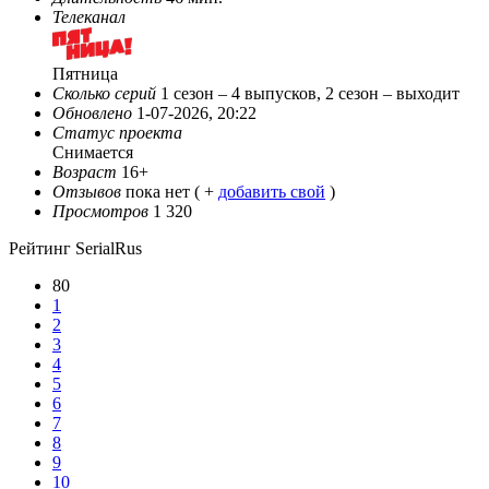
Телеканал
Пятница
Сколько серий
1 сезон – 4 выпусков, 2 сезон – выходит
Обновлено
1-07-2026, 20:22
Статус проекта
Снимается
Возраст
16+
Отзывов
пока нет ( +
добавить свой
)
Просмотров
1 320
Рейтинг SerialRus
80
1
2
3
4
5
6
7
8
9
10