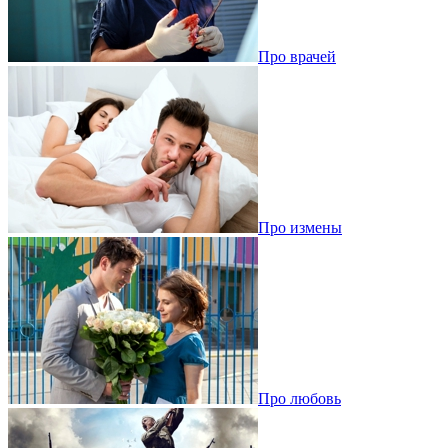
Про врачей
Про измены
Про любовь