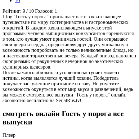
10
Рейтинг:
9
/
10
Голосов:
1
Шоу "Гость у порога" приглашает вас в захватывающее
путешествие по миру гостеприимства и гастрономических
открытий. В каждом захватывающем выпуске этой
программы четверо амбициозных конкурсантов соревнуются
в том, кто лучше умеет принимать гостей. Они открывают
свои двери и сердца, предоставляя друг другу уникальную
возможность попробовать не только великолепные блюда, но
и настоящие торжественные вечера. Каждый эпизод наполнен
сюрпризами: от ракушечных вечеринок до экзотических
кулинарных шедевров.
После каждого обильного угощения наступает момент
истины, когда выявляется лучший хозяин. Победитель
получает заслуженное признание и славу. Не упустите
возможность окунуться в этот мир вкуса и развлечений, ведь
вы можете смотреть все выпуски "Гость у порога" онлайн
абсолютно бесплатно на SerialRus.tv!
смотреть онлайн Гость у порога все
выпуски
Плеер