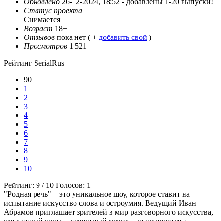
Обновлено
26-12-2024, 18:52 -
добавлены 1-20 выпуски!
Статус проекта
Снимается
Возраст
18+
Отзывов
пока нет ( +
добавить свой
)
Просмотров
1 521
Рейтинг SerialRus
90
1
2
3
4
5
6
7
8
9
10
Рейтинг:
9
/
10
Голосов:
1
"Родная речь" – это уникальное шоу, которое ставит на
испытание искусство слова и остроумия. Ведущий Иван
Абрамов приглашает зрителей в мир разговорного искусства,
где каждый гость – известный комик – сталкивается с