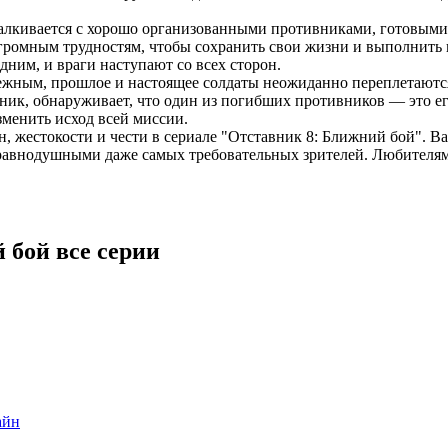
сталкивается с хорошо организованными противниками, готовыми
громным трудностям, чтобы сохранить свои жизни и выполнить п
ним, и враги наступают со всех сторон.
дежным, прошлое и настоящее солдаты неожиданно переплетаются
ик, обнаруживает, что один из погибших противников — это ег
зменить исход всей миссии.
, жестокости и чести в сериале "Отставник 8: Ближний бой". 
равнодушными даже самых требовательных зрителей. Любителям 
 бой все серии