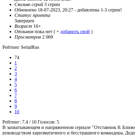
Сколько серий
3 серии
Обновлено
18-07-2023, 20:27 -
добавлены 1-3 серии!
Статус проекта
Завершен
Возраст
16+
Отзывов
пока нет ( +
добавить свой
)
Просмотров
2 069
Рейтинг SerialRus
74
1
2
3
4
5
6
7
8
9
10
Рейтинг:
7.4
/
10
Голосов:
5
В захватывающем и напряженном сериале "Отставник 8: Ближни
руководством харизматичного и бесстрашного командира, Дедо