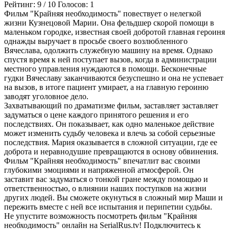
Рейтинг:
9
/
10
Голосов:
1
Фильм "Крайняя необходимость" повествует о нелегкой
жизни Кузнецовой Марии. Она фельдшер скорой помощи в
маленьком городке, известная своей добротой главная героиня
однажды выручает в просьбе своего возлюбленного
Вячеслава, одолжить служебную машину на время. Однако
спустя время к ней поступает вызов, когда в администрации
местного управления нуждаются в помощи. Бесконечные
гудки Вячеславу заканчиваются безуспешно и она не успевает
на вызов, в итоге пациент умирает, а на главную героиню
заводят уголовное дело.
Захватывающий по драматизме фильм, заставляет заставляет
задуматься о цене каждого принятого решения и его
последствиях. Он показывает, как одно маленькое действие
может изменить судьбу человека и влечь за собой серьезные
последствия. Мария оказывается в сложной ситуации, где ее
доброта и неравнодушие превращаются в основу обвинения.
Фильм "Крайняя необходимость" впечатлит вас своими
глубокими эмоциями и напряженной атмосферой. Он
заставит вас задуматься о тонкой гране между помощью и
ответственностью, о влиянии наших поступков на жизни
других людей. Вы сможете окунуться в сложный мир Маши и
пережить вместе с ней все испытания и перипетии судьбы.
Не упустите возможность посмотреть фильм "Крайняя
необходимость" онлайн на SerialRus.tv! Подключитесь к