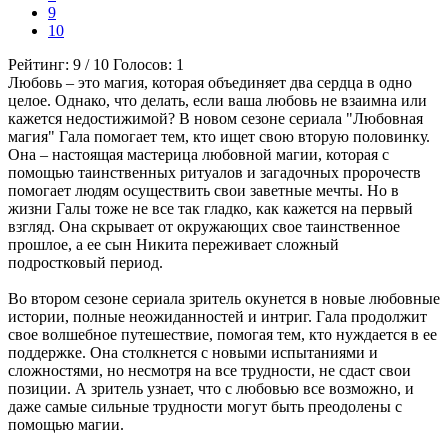
9
10
Рейтинг:
9
/
10
Голосов:
1
Любовь – это магия, которая объединяет два сердца в одно
целое. Однако, что делать, если ваша любовь не взаимна или
кажется недостижимой? В новом сезоне сериала "Любовная
магия" Гала помогает тем, кто ищет свою вторую половинку.
Она – настоящая мастерица любовной магии, которая с
помощью таинственных ритуалов и загадочных пророчеств
помогает людям осуществить свои заветные мечты. Но в
жизни Галы тоже не все так гладко, как кажется на первый
взгляд. Она скрывает от окружающих свое таинственное
прошлое, а ее сын Никита переживает сложный
подростковый период.
Во втором сезоне сериала зритель окунется в новые любовные
истории, полные неожиданностей и интриг. Гала продолжит
свое волшебное путешествие, помогая тем, кто нуждается в ее
поддержке. Она столкнется с новыми испытаниями и
сложностями, но несмотря на все трудности, не сдаст свои
позиции. А зритель узнает, что с любовью все возможно, и
даже самые сильные трудности могут быть преодолены с
помощью магии.