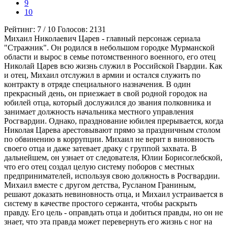
9
10
Рейтинг:
7
/
10
Голосов:
2131
Михаил Николаевич Царев - главный персонаж сериала
"Стражник". Он родился в небольшом городке Мурманской
области и вырос в семье потомственного военного, его отец
Николай Царев всю жизнь служил в Российской Гвардии. Как
и отец, Михаил отслужил в армии и остался служить по
контракту в отряде специального назначения. В один
прекрасный день, он приезжает в свой родной городок на
юбилей отца, который дослужился до звания полковника и
занимает должность начальника местного управления
Росгвардии. Однако, празднование юбилея прерывается, когда
Николая Царева арестовывают прямо за праздничным столом
по обвинению в коррупции. Михаил не верит в виновность
своего отца и даже затевает драку с группой захвата. В
дальнейшем, он узнает от следователя, Юлии Борисоглебской,
что его отец создал целую систему поборов с местных
предпринимателей, используя свою должность в Росгвардии.
Михаил вместе с другом детства, Русланом Граниным,
решают доказать невиновность отца, и Михаил устраивается в
систему в качестве простого сержанта, чтобы раскрыть
правду. Его цель - оправдать отца и добиться правды, но он не
знает, что эта правда может перевернуть его жизнь с ног на