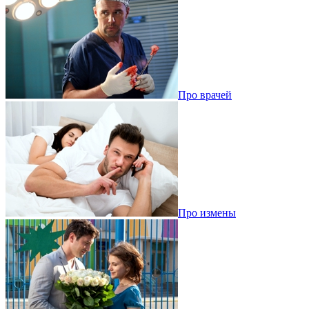
Про врачей
Про измены