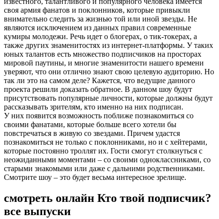
известного, талантливого и популярного человека имеется
своя армия фанатов и поклонников, которые привыкли
внимательно следить за жизнью той или иной звезды. Не
являются исключением из данных правил современные
кумиры молодежи. Речь идет о блогерах, о тик-токерах, а
также других знаменитостях из интернет-платформы. У таких
юных талантов есть множество подписчиков на просторах
мировой паутины, и многие знаменитости нашего времени
уверяют, что они отлично знают свою целевую аудиторию. Но
так ли это на самом деле? Кажется, что ведущие данного
проекта решили доказать обратное. В данном шоу будут
присутствовать популярные личности, которые должны будут
рассказывать зрителям, кто именно на них подписан.
У них появится возможность поближе познакомиться со
своими фанатами, которые больше всего хотели бы
повстречаться в живую со звездами. Причем удастся
познакомиться не только с поклонниками, но и с хейтерами,
которые постоянно троллят их. Гости смогут столкнуться с
неожиданными моментами – со своими одноклассниками, со
старыми знакомыми или даже с дальними родственниками.
Смотрите шоу – это будет весьма интересное зрелище.
смотреть онлайн Кто твой подписчик?
все выпуски