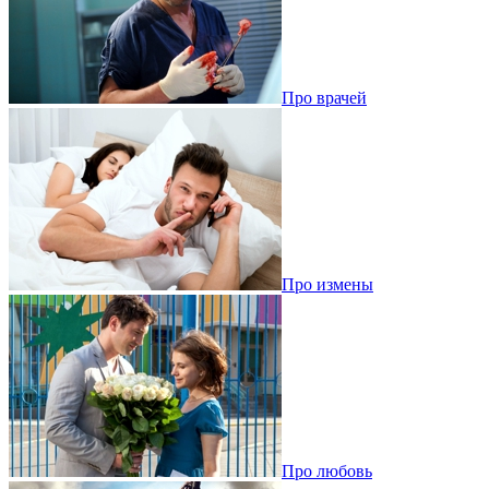
Про врачей
Про измены
Про любовь