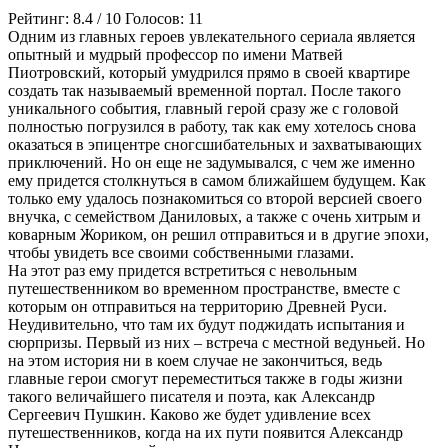
Рейтинг:
8.4
/
10
Голосов:
11
Одним из главных героев увлекательного сериала является
опытный и мудрый профессор по имени Матвей
Пиотровский, который умудрился прямо в своей квартире
создать так называемый временной портал. После такого
уникального события, главный герой сразу же с головой
полностью погрузился в работу, так как ему хотелось снова
оказаться в эпицентре сногсшибательных и захватывающих
приключений. Но он еще не задумывался, с чем же именно
ему придется столкнуться в самом ближайшем будущем. Как
только ему удалось познакомиться со второй версией своего
внучка, с семейством Даниловых, а также с очень хитрым и
коварным Жориком, он решил отправиться и в другие эпохи,
чтобы увидеть все своими собственными глазами.
На этот раз ему придется встретиться с невольным
путешественником во временном пространстве, вместе с
которым он отправиться на территорию Древней Руси.
Неудивительно, что там их будут поджидать испытания и
сюрпризы. Первый из них – встреча с местной ведуньей. Но
на этом история ни в коем случае не закончиться, ведь
главные герои смогут переместиться также в годы жизни
такого величайшего писателя и поэта, как Александр
Сергеевич Пушкин. Каково же будет удивление всех
путешественников, когда на их пути появится Александр