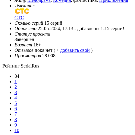
Жанр
Мелодрама
,
Комедия
, фантастика,
Приключения
Телеканал
СТС
Сколько серий
15 серий
Обновлено
25-05-2024, 17:13 -
добавлены 1-15 серии!
Статус проекта
Завершен
Возраст
16+
Отзывов
пока нет ( +
добавить свой
)
Просмотров
28 008
Рейтинг SerialRus
84
1
2
3
4
5
6
7
8
9
10