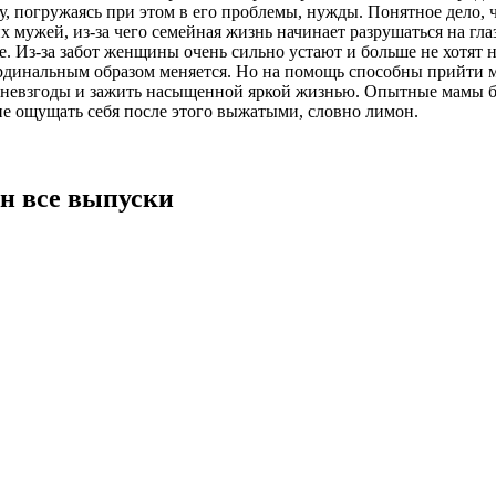
 погружаясь при этом в его проблемы, нужды. Понятное дело, ч
мужей, из-за чего семейная жизнь начинает разрушаться на глаз
. Из-за забот женщины очень сильно устают и больше не хотят н
кардинальным образом меняется. Но на помощь способны прийти 
евзгоды и зажить насыщенной яркой жизнью. Опытные мамы буд
 не ощущать себя после этого выжатыми, словно лимон.
н все выпуски