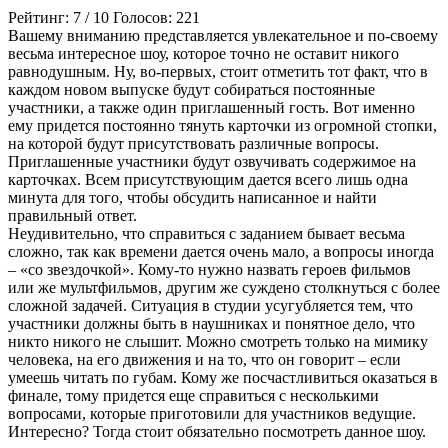
Рейтинг:
7
/
10
Голосов:
221
Вашему вниманию представляется увлекательное и по-своему
весьма интересное шоу, которое точно не оставит никого
равнодушным. Ну, во-первых, стоит отметить тот факт, что в
каждом новом выпуске будут собираться постоянные
участники, а также один приглашенный гость. Вот именно
ему придется постоянно тянуть карточки из огромной стопки,
на которой будут присутствовать различные вопросы.
Приглашенные участники будут озвучивать содержимое на
карточках. Всем присутствующим дается всего лишь одна
минута для того, чтобы обсудить написанное и найти
правильный ответ.
Неудивительно, что справиться с заданием бывает весьма
сложно, так как времени дается очень мало, а вопросы иногда
– «со звездочкой». Кому-то нужно назвать героев фильмов
или же мультфильмов, другим же суждено столкнуться с более
сложной задачей. Ситуация в студии усугубляется тем, что
участники должны быть в наушниках и понятное дело, что
никто никого не слышит. Можно смотреть только на мимику
человека, на его движения и на то, что он говорит – если
умеешь читать по губам. Кому же посчастливиться оказаться в
финале, тому придется еще справиться с несколькими
вопросами, которые приготовили для участников ведущие.
Интересно? Тогда стоит обязательно посмотреть данное шоу.