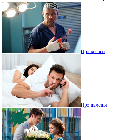
Про врачей
Про измены