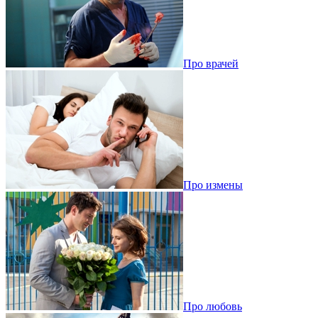
Про врачей
Про измены
Про любовь