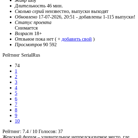
Жанр
шоу
Длительность
46 мин.
Сколько серий
неизвестно, выпуски выходят
Обновлено
17-07-2026, 20:51 -
добавлены 1-115 выпуски!
Статус проекта
Снимается
Возраст
18+
Отзывов
пока нет ( +
добавить свой
)
Просмотров
90 592
Рейтинг SerialRus
74
1
2
3
4
5
6
7
8
9
10
Рейтинг:
7.4
/
10
Голосов:
37
Женский форум – удивительное непредсказуемое место, где