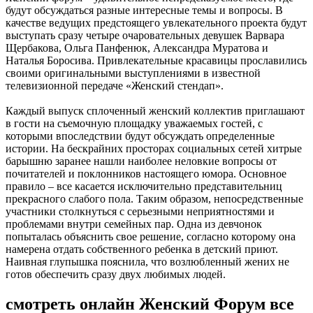
будут обсуждаться разные интересные темы и вопросы. В
качестве ведущих предстоящего увлекательного проекта будут
выступать сразу четыре очаровательных девушек Варвара
Щербакова, Ольга Панфенюк, Александра Муратова и
Наталья Боросива. Привлекательные красавицы прославились
своими оригинальными выступлениями в известной
телевизионной передаче «Женский стендап».
Каждый выпуск сплоченный женский коллектив приглашают
в гости на съемочную площадку уважаемых гостей, с
которыми впоследствии будут обсуждать определенные
истории. На бескрайних просторах социальных сетей хитрые
барышню заранее нашли наиболее неловкие вопросы от
почитателей и поклонников настоящего юмора. Основное
правило – все касается исключительно представительниц
прекрасного слабого пола. Таким образом, непосредственные
участники столкнуться с серьезными неприятностями и
проблемами внутри семейных пар. Одна из девчонок
попыталась объяснить свое решение, согласно которому она
намерена отдать собственного ребенка в детский приют.
Наивная глупышка пояснила, что возлюбленный жених не
готов обеспечить сразу двух любимых людей.
смотреть онлайн Женский Форум все