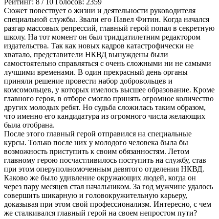
Рейтинг:
8
/
10
Голосов:
2359
Сюжет повествует о жизни и деятельности руководителя
специальной службы. Звали его Павел Фитин. Когда начался
разгар массовых репрессий, главный герой попал в секретную
школу. На тот момент он был тридцатилетним редактором
издательства. Так как новых кадров катастрофически не
хватало, представители НКВД вынуждены были
самостоятельно справляться с очень сложными ни не самыми
лучшими временами. В один прекрасный день органы
приняли решение провести набор добровольцев и
комсомольцев, у которых имелось высшее образование. Кроме
главного героя, в отборе смогло принять огромное количество
других молодых ребят. Но судьба сложилась таким образом,
что именно его кандидатура из огромного числа желающих
была отобрана.
После этого главный герой отправился на специальные
курсы. Только после них у молодого человека была бы
возможность приступить к своим обязанностям. Летом
главному герою посчастливилось поступить на службу, став
при этом оперуполномоченным девятого отделения НКВД.
Каково же было удивление окружающих людей, когда он
через пару месяцев стал начальником. За год мужчине удалось
совершить шикарную и головокружительную карьеру,
доказывая при этом свой профессионализм. Интересно, с чем
же сталкивался главный герой на своем непростом пути?