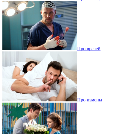
Про врачей
Про измены