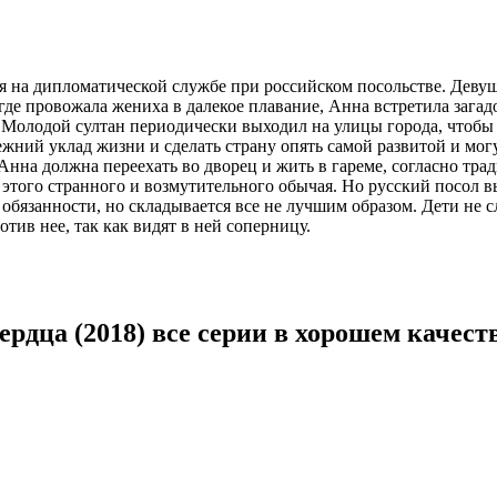
 на дипломатической службе при российском посольстве. Девушк
де провожала жениха в далекое плавание, Анна встретила загадо
Молодой султан периодически выходил на улицы города, чтобы у
ний уклад жизни и сделать страну опять самой развитой и могу
 Анна должна переехать во дворец и жить в гареме, согласно тра
т этого странного и возмутительного обычая. Но русский посол в
е обязанности, но складывается все не лучшим образом. Дети не
тив нее, так как видят в ней соперницу.
ердца (2018) все серии в хорошем качест