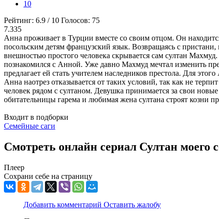
10
Рейтинг:
6.9
/
10
Голосов:
75
7.335
Анна проживает в Турции вместе со своим отцом. Он находится
посольским детям французский язык. Возвращаясь с пристани, г
внешностью простого человека скрывается сам султан Махмуд. 
познакомился с Анной. Уже давно Махмуд мечтал изменить преж
предлагает ей стать учителем наследников престола. Для этого
Анна наотрез отказывается от таких условий, так как не терпи
человек рядом с султаном. Девушка принимается за свои новы
обитательницы гарема и любимая жена султана строят козни про
Входит в подборки
Семейные саги
Смотреть онлайн сериал Султан моего с
Плеер
Сохрани себе на страницу
Добавить комментарий
Оставить жалобу