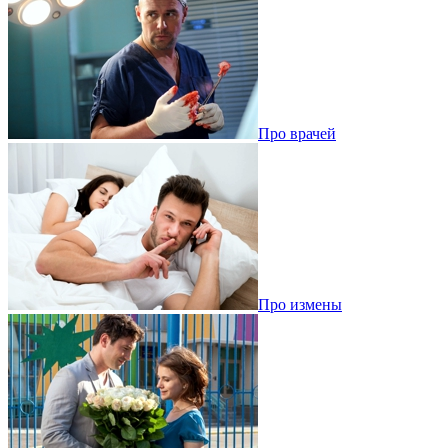
Про врачей
Про измены