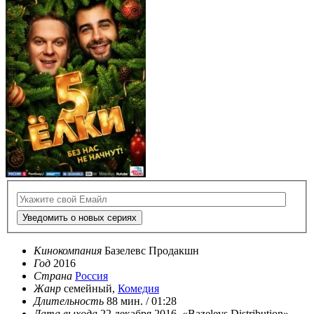
Уведомить о новых сериях
Кинокомпания
Базелевс Продакшн
Год
2016
Страна
Россия
Жанр
семейный,
Комедия
Длительность
88 мин. / 01:28
Дата выхода
22 декабря 2016, «Bazelevs Distribution»