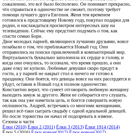
сожалению, это всё было бесполезно. Он понимает прекрасно,
что справиться в одиночестве не сможет, поэтому требует
помощи лучшего друга Евгения. Женя тем временем
готовился к предстоящему Новому году, покупал подарки для
родни, и наслаждаться просмотром интересных шоу на
телевидении. Сейчас ему предстоит подумать о том, как
спасти семью Бори.
Двое молодых парней, являющиеся лучшими друзьями, вовсе
позабыли о том, что приближается Новый год. Они
отправились на поиски приключений в компьютерный мир.
Виртуальность буквально заполонила их сердце и голову, и
когда они очнулись, то осознали, что время прошло, а они
даже елку не купили. Любимые девушки скоро придут в
гости, а у парней не накрыт стол и ничего не готово к
празднику. Они боятся, что девицы вовсе на них рассердятся и
уйдут, оставив в Новый год в полном одиночестве.
Константин верит, что сумеет отговорить любимую женщину
выходить замуж за другого. Женя не собирается его слушать,
так как она уже наметила цель, и боится совершить новую
оплошность. Андрей, встречаясь со многими женщинами,
решил всё-таки сыграть свадьбу с одной идеальной девицей.
Но после торжества он начал её подозревать в измене.
Cезоны и части
Ёлки (2010)
Ёлки 2 (2011)
Ёлки 3 (2013)
Ёлки 1914 (2014)
Ёлки 5 (2016)
Ёлки новые(2017)
Ёлки новые(2017)