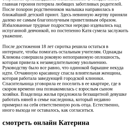
главная героиня потеряла любящих заботливых родителей.
После похорон родственников малышка направилась в
ближайший детский приют. Здесь невинную жертву приняли
далеко не самым благополучным приветливым образом.
Избалованные трудные подростки нередко издевались над
испуганной девчонкой, но постепенно Катя сумела заслужить
уважение.
После достижения 18 лет сиротка решила остаться в
интернате, чтобы помогать остальным учителям. Однажды
Климова совершила роковую непоправимую оплошность,
которая привела к незамедлительному увольнению.
Руководству было все равно, что одинокой барышне некуда
идти. Отчаянную красавицу спасла влиятельная женщина,
которая работала заведующей городской клиники.
Спасительница уговорила ее поселить в ее квартире, где в
скором времени она познакомилась с взрослым сыном
хозяйки. Владелица жилья предложила беззащитной девушке
работать няней в семье наследника, который недавно
примерил на себя ответственную роль отца. Естественно,
иного выхода не оставалось, как согласиться.
смотреть онлайн Катерина