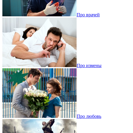
Про врачей
Про измены
Про любовь